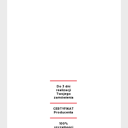
Do 3 dni
realizacji
Twojego
zamówienia
CERTYFIKAT
Producenta
100%
szczelności