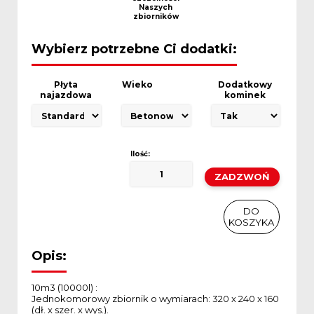
Naszych
zbiorników
Wybierz potrzebne Ci dodatki:
Płyta
Wieko
Dodatkowy
najazdowa
kominek
Ilość:
ilość
Szambo
jednokomorowe
ZADZWOŃ
10m3
DO KOSZYKA
/
10000l
DO
KOSZYKA
SKU:
Brak danych
Kategoria:
Szamba jednokomorowe
Opis:
10m3 (10000l) :
Jednokomorowy zbiornik o wymiarach: 320 x 240 x 160
(dł. x szer. x wys.).