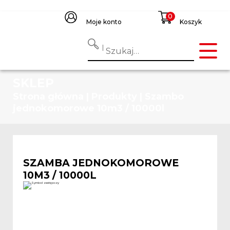
Moje konto
Koszyk
SKLEP
Strona główna
|
Produkty
|
Szambo
jednokomorowe 10m3 / 10000l
SZAMBA JEDNOKOMOROWE
10M3 / 10000L