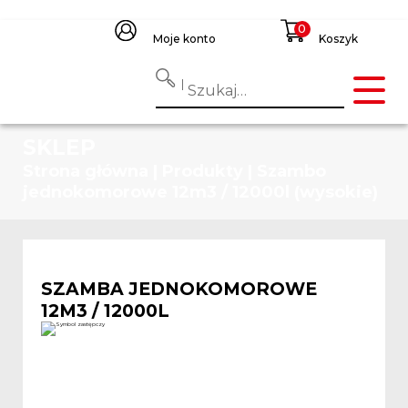
Moje konto
Koszyk
SKLEP
Strona główna
|
Produkty
|
Szambo
jednokomorowe 12m3 / 12000l (wysokie)
SZAMBA JEDNOKOMOROWE
12M3 / 12000L