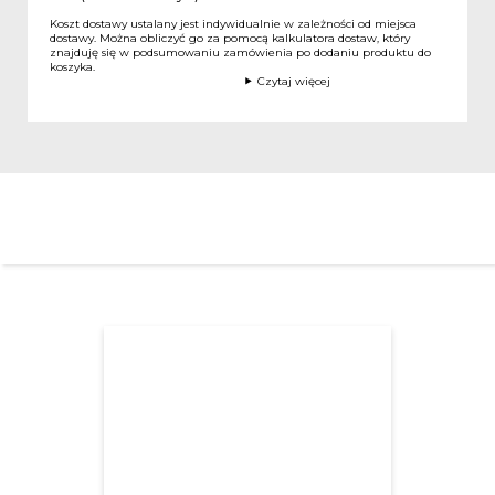
Koszt dostawy ustalany jest indywidualnie w zależności od miejsca
dostawy. Można obliczyć go za pomocą kalkulatora dostaw, który
znajduję się w podsumowaniu zamówienia po dodaniu produktu do
koszyka.
Czytaj więcej
INNI OGLĄDALI