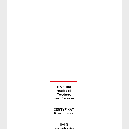
Do 3 dni
realizacji
Twojego
zamówienia
CERTYFIKAT
Producenta
100%
szczelności