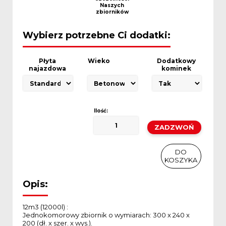
Naszych
zbiorników
Wybierz potrzebne Ci dodatki:
Płyta
Wieko
Dodatkowy
najazdowa
kominek
Ilość:
ilość
Szambo
jednokomorowe
ZADZWOŃ
12m3
DO KOSZYKA
/
12000l
(wysokie)
DO
KOSZYKA
SKU:
Brak danych
Kategoria:
Szamba jednokomorowe
Opis:
12m3 (12000l) :
Jednokomorowy zbiornik o wymiarach: 300 x 240 x
200 (dł. x szer. x wys.).