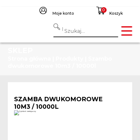
Moje konto
Koszyk
SKLEP
Strona główna
|
Produkty
|
Szambo
dwukomorowe 10m3 / 10000l
SZAMBA DWUKOMOROWE
10M3 / 10000L