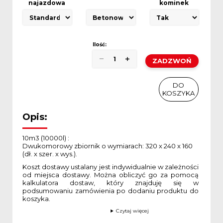
najazdowa
kominek
Ilość:
ilość
Szambo
dwukomorowe
ZADZWOŃ
10m3
DO KOSZYKA
/
10000l
DO
KOSZYKA
SKU:
Brak danych
Kategoria:
Szamba dwukomorowe
Opis:
10m3 (10000l) :
Dwukomorowy zbiornik o wymiarach: 320 x 240 x 160
(dł. x szer. x wys.).
Koszt dostawy ustalany jest indywidualnie w zależności
od miejsca dostawy. Można obliczyć go za pomocą
kalkulatora dostaw, który znajduję się w
podsumowaniu zamówienia po dodaniu produktu do
koszyka.
Czytaj więcej