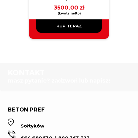
3500.00
zł
KUP TERAZ
KONTAKT
masz pytanie? zadzwoń lub napisz:
BETON PREF
Sołtyków
664 689 530
880 363 323